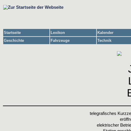
Startseite
Lexikon
Kalender
Geschichte
Fahrzeuge
Technik
telegrafisches Kurzze
eröff
elektrischer Betrie
Station geschl