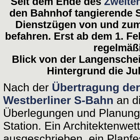
Seit dem Ende des
Zweite
den Bahnhof tangierende 
Dienstzügen von und zu
befahren. Erst ab dem 1. Fe
regelmäß
Blick von der Langensche
Hintergrund die Ju
Nach der
Übertragung der
Westberliner S-Bahn
an d
Überlegungen und Planunge
Station. Ein Architektenwe
ausgeschrieben, ein Planfes