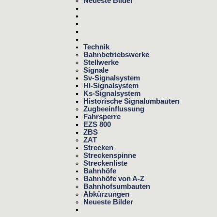
Neueste Bilder
Technik
Bahnbetriebswerke
Stellwerke
Signale
Sv-Signalsystem
Hl-Signalsystem
Ks-Signalsystem
Historische Signalumbauten
Zugbeeinflussung
Fahrsperre
EZS 800
ZBS
ZAT
Strecken
Streckenspinne
Streckenliste
Bahnhöfe
Bahnhöfe von A-Z
Bahnhofsumbauten
Abkürzungen
Neueste Bilder