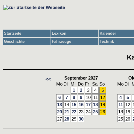
Startseite
Lexikon
Kalender
Geschichte
Fahrzeuge
Technik
Ka
September 2027
Ok
<<
Mo
Di
Mi
Do
Fr
Sa
So
Mo
Di
M
1
2
3
4
5
6
7
8
9
10
11
12
4
5
13
14
15
16
17
18
19
11
12
20
21
22
23
24
25
26
18
19
27
28
29
30
25
26