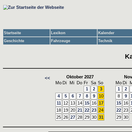
Startseite
Lexikon
Kalender
Geschichte
Fahrzeuge
Technik
Ka
Oktober 2027
Nov
<<
Mo
Di
Mi
Do
Fr
Sa
So
Mo
Di
M
1
2
3
1
2
4
5
6
7
8
9
10
8
9
11
12
13
14
15
16
17
15
16
18
19
20
21
22
23
24
22
23
25
26
27
28
29
30
31
29
30