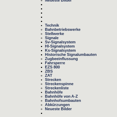
Neueste Bilder
Technik
Bahnbetriebswerke
Stellwerke
Signale
Sv-Signalsystem
Hl-Signalsystem
Ks-Signalsystem
Historische Signalumbauten
Zugbeeinflussung
Fahrsperre
EZS 800
ZBS
ZAT
Strecken
Streckenspinne
Streckenliste
Bahnhöfe
Bahnhöfe von A-Z
Bahnhofsumbauten
Abkürzungen
Neueste Bilder