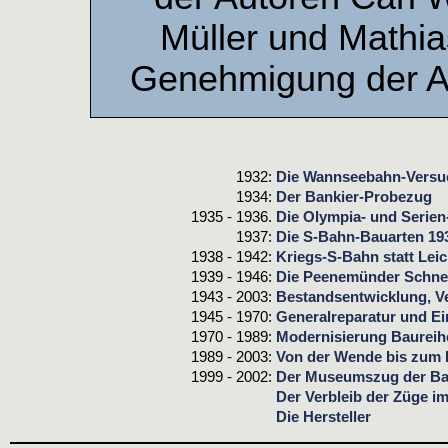
Müller und Mathias
Genehmigung der Au
1932:
Die Wannseebahn-Versu
1934:
Der Bankier-Probezug
1935 - 1936.
Die Olympia- und Serie
1937:
Die S-Bahn-Bauarten 193
1938 - 1942:
Kriegs-S-Bahn statt Lei
1939 - 1946:
Die Peenemünder Schne
1943 - 2003:
Bestandsentwicklung, V
1945 - 1970:
Generalreparatur und E
1970 - 1989:
Modernisierung Baureih
1989 - 2003:
Von der Wende bis zum
1999 - 2002:
Der Museumszug der Bau
Der Verbleib der Züge i
Die Hersteller