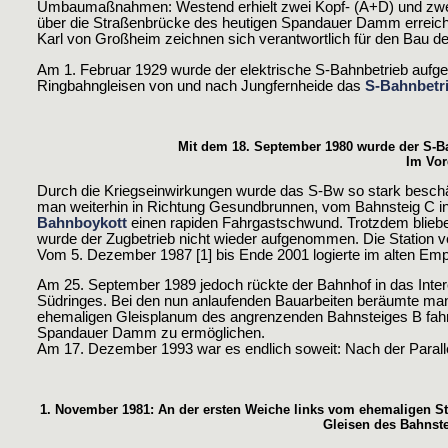
Umbaumaßnahmen: Westend erhielt zwei Kopf- (A+D) und zwei 
über die Straßenbrücke des heutigen Spandauer Damm erreichb
Karl von Großheim zeichnen sich verantwortlich für den Bau 
Am 1. Februar 1929 wurde der elektrische S-Bahnbetrieb aufg
Ringbahngleisen von und nach Jungfernheide das
S-Bahnbetr
Mit dem 18. September 1980 wurde der S-Bah
Im Vor
Durch die Kriegseinwirkungen wurde das S-Bw so stark beschäd
man weiterhin in Richtung Gesundbrunnen, vom Bahnsteig C i
Bahnboykott
einen rapiden Fahrgastschwund. Trotzdem blieben
wurde der Zugbetrieb nicht wieder aufgenommen. Die Station ve
Vom 5. Dezember 1987 [1] bis Ende 2001 logierte im alten Em
Am 25. September 1989 jedoch rückte der Bahnhof in das Inte
Südringes. Bei den nun anlaufenden Bauarbeiten beräumte man d
ehemaligen Gleisplanum des angrenzenden Bahnsteiges B fahre
Spandauer Damm zu ermöglichen.
Am 17. Dezember 1993 war es endlich soweit: Nach der Parall
1. November 1981: An der ersten Weiche links vom ehemaligen St
Gleisen des Bahnste