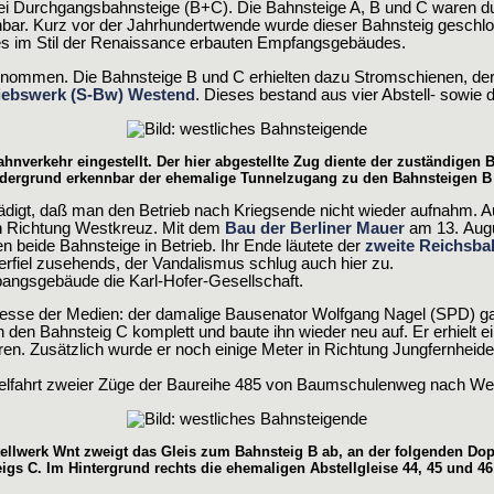
Durchgangsbahnsteige (B+C). Die Bahnsteige A, B und C waren dur
ar. Kurz vor der Jahrhundertwende wurde dieser Bahnsteig geschlos
des im Stil der Renaissance erbauten Empfangsgebäudes.
enommen. Die Bahnsteige B und C erhielten dazu Stromschienen, der 
iebswerk (S-Bw) Westend
. Dieses bestand aus vier Abstell- sowie 
nverkehr eingestellt. Der hier abgestellte Zug diente der zuständigen B
dergrund erkennbar der ehemalige Tunnelzugang zu den Bahnsteigen B
igt, daß man den Betrieb nach Kriegsende nicht wieder aufnahm. Auc
n Richtung Westkreuz. Mit dem
Bau der Berliner Mauer
am 13. Augu
 beide Bahnsteige in Betrieb. Ihr Ende läutete der
zweite Reichsba
rfiel zusehends, der Vandalismus schlug auch hier zu.
pangsgebäude die Karl-Hofer-Gesellschaft.
resse der Medien: der damalige Bausenator Wolfgang Nagel (SPD) g
en Bahnsteig C komplett und baute ihn wieder neu auf. Er erhielt ei
n. Zusätzlich wurde er noch einige Meter in Richtung Jungfernheid
elfahrt zweier Züge der Baureihe 485 von Baumschulenweg nach West
ellwerk Wnt zweigt das Gleis zum Bahnsteig B ab, an der folgenden Dop
igs C. Im Hintergrund rechts die ehemaligen Abstellgleise 44, 45 und 46