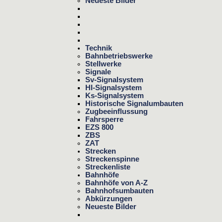
Neueste Bilder
Technik
Bahnbetriebswerke
Stellwerke
Signale
Sv-Signalsystem
Hl-Signalsystem
Ks-Signalsystem
Historische Signalumbauten
Zugbeeinflussung
Fahrsperre
EZS 800
ZBS
ZAT
Strecken
Streckenspinne
Streckenliste
Bahnhöfe
Bahnhöfe von A-Z
Bahnhofsumbauten
Abkürzungen
Neueste Bilder