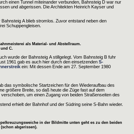
ch einen Tunnel miteinander verbunden, Bahnsteig D war nur
sen und abgerissen. Die Architekten Heinrich Kayser und
Bahnsteig A blieb stromlos. Zuvor entstand neben den
drei Schuppengleisen.
ahnmeisterei als Material- und Abstellraum.
 und C.
h wurde der Bahnsteig A stillgelegt. Vom Bahnsteig B fuhr
st 1961 gab es auch hier durch den einsetzenden
S-
hnerstreik
ein: Mit dessen Ende am 27. September 1980
ab das symbolische Startzeichen für den Wiederaufbau des
ne größere Breite, so daß heute die Züge fast auf dem
e verschoben, um einen Zugang von beiden Straßenseiten des
end erhielt der Bahnhof und der Südring seine S-Bahn wieder.
pelkreuzungsweiche in der Bildmitte unten geht es zu den beiden
 (schon abgerissen).