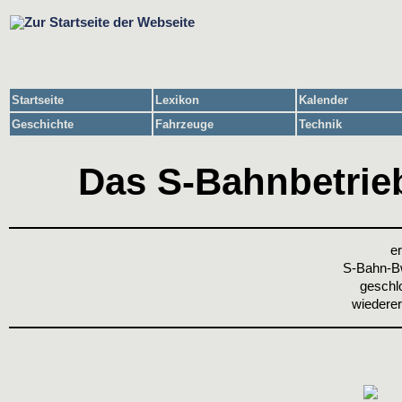
Startseite
Lexikon
Kalender
Geschichte
Fahrzeuge
Technik
Das S-Bahnbetrieb
er
S-Bahn-Bw
geschl
wiederer