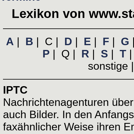
Lexikon von www.sta
A
|
B
| C |
D
|
E
|
F
|
G
P
| Q |
R
|
S
|
T
sonstige 
IPTC
Nachrichtenagenturen überm
auch Bilder. In den Anfangs
faxähnlicher Weise ihren E