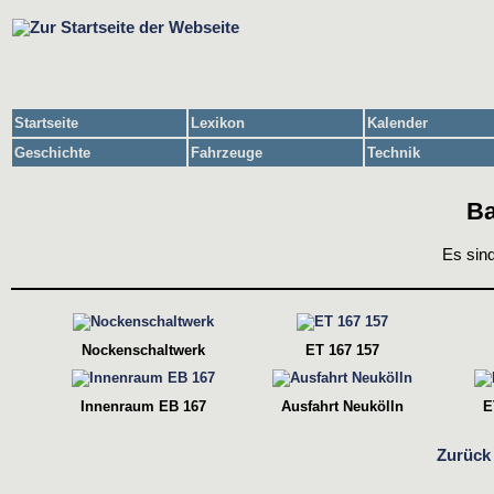
Startseite
Lexikon
Kalender
Geschichte
Fahrzeuge
Technik
Ba
Es sind
Nockenschaltwerk
ET 167 157
Innenraum EB 167
Ausfahrt Neukölln
E
Zurück