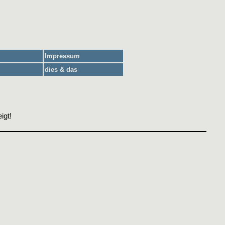
Impressum
dies & das
igt!