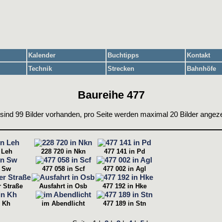
Kalender
Buchtipps
Kontakt
Technik
Strecken
Bahnhöfe
Baureihe 477
sind 99 Bilder vorhanden, pro Seite werden maximal 20 Bilder angeze
n Leh
228 720 in Nkn
477 141 in Pd
n Sw
477 058 in Scf
477 002 in Agl
 Straße
Ausfahrt in Osb
477 192 in Hke
n Kh
im Abendlicht
477 189 in Stn