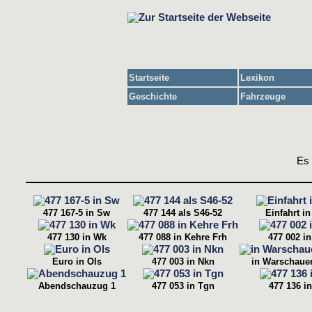
Startseite
Lexikon
Geschichte
Fahrzeuge
Es 
477 167-5 in Sw
477 144 als S46-52
Einfahrt i
477 130 in Wk
477 088 in Kehre Frh
477 002 i
Euro in Ols
477 003 in Nkn
in Warschauer
Abendschauzug 1
477 053 in Tgn
477 136 i