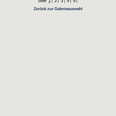
Seite
1
|
2
|
3
|
4
|
5
|
Zurück zur Galerieauswahl