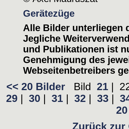
Gerätezüge
Alle Bilder unterliegen
Jegliche Weiterverwen
und Publikationen ist nu
Genehmigung des jewei
Webseitenbetreibers ges
<< 20 Bilder
Bild
21
|
2
29
|
30
|
31
|
32
|
33
|
3
20 
Zurück zur 