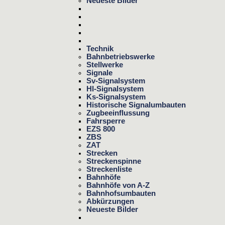
Neueste Bilder
Technik
Bahnbetriebswerke
Stellwerke
Signale
Sv-Signalsystem
Hl-Signalsystem
Ks-Signalsystem
Historische Signalumbauten
Zugbeeinflussung
Fahrsperre
EZS 800
ZBS
ZAT
Strecken
Streckenspinne
Streckenliste
Bahnhöfe
Bahnhöfe von A-Z
Bahnhofsumbauten
Abkürzungen
Neueste Bilder