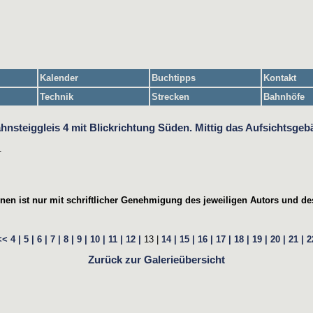
Kalender
Buchtipps
Kontakt
Technik
Strecken
Bahnhöfe
.
en ist nur mit schriftlicher Genehmigung des jeweiligen Autors und des
<<
4 |
5 |
6 |
7 |
8 |
9 |
10 |
11 |
12 |
13 |
14 |
15 |
16 |
17 |
18 |
19 |
20 |
21 |
2
Zurück zur Galerieübersicht